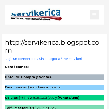
Ir
al
Main
contenido
Menu
http://servikerica.blogspot.co
m
Deja un comentario
/
Sin categoría
/ Por
servikeri
Contáctanos:
Dpto. de Compra y Ventas.
Email:
ventas1@servikerica.com.ve
Celular:
(+58) 412-938.3031 (Voz y
(WhatsApp:
)
Telf.: Máster:
(+58) 212-313.8223